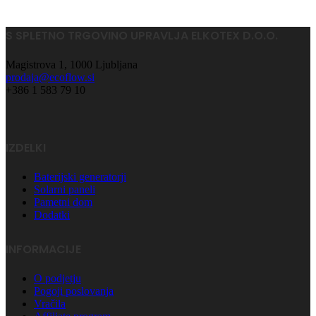
S SPLETNO TRGOVINO UPRAVLJA ELKOTEX D.O.O.
Magistrova 1, 1000 Ljubljana
prodaja@ecoflow.si
+386 1 583 79 10
IZDELKI
Baterijski generatorji
Solarni paneli
Pametni dom
Dodatki
INFORMACIJE
O podjetju
Pogoji poslovanja
Vračila