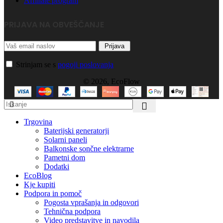
Affiliate program
PRIJAVA NA OBVEŠČANJE
Strinjam se s
pogoji poslovanja
© 2026, EcoFlow
Trgovina
Baterijski generatorji
Solarni paneli
Balkonske sončne elektrarne
Pametni dom
Dodatki
EcoBlog
Kje kupiti
Podpora in pomoč
Pogosta vprašanja in odgovori
Tehnična podpora
Video predstavitve in navodila