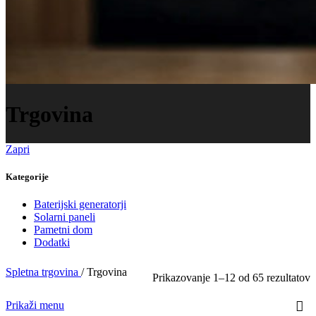
Trgovina
Zapri
Kategorije
Baterijski generatorji
Solarni paneli
Pametni dom
Dodatki
Spletna trgovina
/
Trgovina
Prikazovanje 1–12 od 65 rezultatov
Prikaži menu