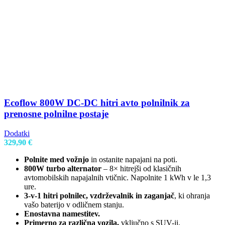
Ecoflow 800W DC-DC hitri avto polnilnik za
prenosne polnilne postaje
Dodatki
329,90
€
Polnite med vožnjo
in ostanite napajani na poti.
800W turbo alternator
– 8× hitrejši od klasičnih
avtomobilskih napajalnih vtičnic. Napolnite 1 kWh v le 1,3
ure.
3-v-1 hitri polnilec, vzdrževalnik in zaganjač
, ki ohranja
vašo baterijo v odličnem stanju.
Enostavna namestitev.
Primerno za različna vozila,
vključno s SUV-ji,