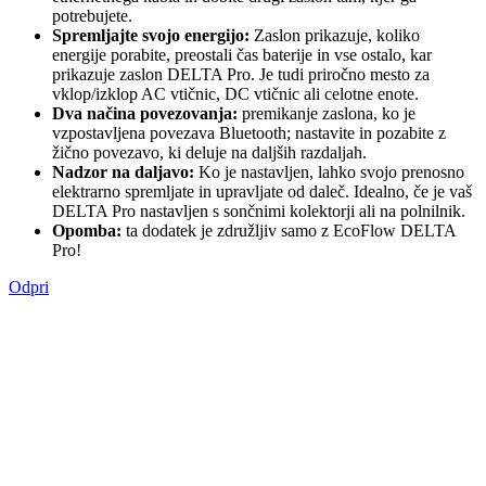
potrebujete.
Spremljajte svojo energijo:
Zaslon prikazuje, koliko
energije porabite, preostali čas baterije in vse ostalo, kar
prikazuje zaslon DELTA Pro. Je tudi priročno mesto za
vklop/izklop AC vtičnic, DC vtičnic ali celotne enote.
Dva načina povezovanja:
premikanje zaslona, ​​ko je
vzpostavljena povezava Bluetooth; nastavite in pozabite z
žično povezavo, ki deluje na daljših razdaljah.
Nadzor na daljavo:
Ko je nastavljen, lahko svojo prenosno
elektrarno spremljate in upravljate od daleč. Idealno, če je vaš
DELTA Pro nastavljen s sončnimi kolektorji ali na polnilnik.
Opomba:
ta dodatek je združljiv samo z EcoFlow DELTA
Pro!
Odpri