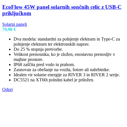
EcoFlow 45W panel solarnih sončnih celic z USB-C
priključkom
Solarni paneli
79,90
€
Dva modela: standardni za polnjenje elektrarn in Type-C za
polnjenje elektrarn ter elektronskih naprav.
Do 25 % stopnja pretvorbe.
Velikost prenosnika, ko je zložen, enostavno prenosljiv v
majhne prostore.
IP68 zaščita pred vodo in prahom.
Zasnovan za obešanje na vozila, šotore ali nahrbtnike.
Idealen vir solarne energije za RIVER 3 in RIVER 2 serije.
DC5521 na XT60i polnilni kabel je priložen.
Odpri