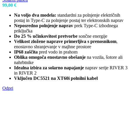
99,00
€
Na voljo dva modela:
standardni za polnjenje električnih
postaj in Type-C za polnjenje postaj ter elektronskih naprav
Neposredno polnjenje naprav
prek Type-C izhodnega
priključka
Do 25 % učinkovitost pretvorbe
sončne energije
Velikost zložene naprave primerljiva s prenosnikom
,
enostavno shranjevanje v majhne prostore
IP68 zaščita
pred vodo in prahom
Oblika omogoča enostavno obešanje
na vozila, šotore ali
nahrbtnike
Idealna izbira za solarno napajanje
naprav serije RIVER 3
in RIVER 2
Vključen DC5521 na XT60i polnilni kabel
Odpri