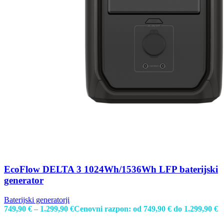
EcoFlow DELTA 3 1024Wh/1536Wh LFP baterijski
generator
Baterijski generatorji
749,90
€
–
1.299,90
€
Cenovni razpon: od 749,90 € do 1.299,90 €