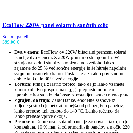
EcoFlow 220W panel solarnih sončnih celic
Solarni paneli
399,00
€
Dva v enem:
EcoFlow-ov 220W bifacialni prenosni solarni
panel je dva v enem. Z 220W primarno stranjo in 155W
stranjo na zadnji strani za ambientalno svetlobo lahko
zajamete do 25 % več sončne energije in še hitreje napolnite
svojo prenosno elektrarno. Poskusite z zrcalno površino in
dobite lahko do 80 % več energije.
Torbica:
Prihaja z lastno torbico, tako da jo lahko vzamete
kamor koli. Ko prispete na cilj, ga preprosto odprite in
uporabite kot stojalo, da boste izpostavljeni soncu ravno prav.
Zgrajen, da traja:
Zaradi tanke, enodelne zasnove iz
kaljenega stekla je petkrat trdnejša od primerljivih panelov,
lahko prenese tudi toploto do 149 °C. Lahko rečemo, da
lahko prenese vplive okolja.
Prenosen:
Ta prenosni solarni panel je zasnovana tako, da je
kompaktna. 10 % manjši od primerljivih panelov z močjo 220
W, prihrani prostor s tanjšim kaljenim steklom in manjšo