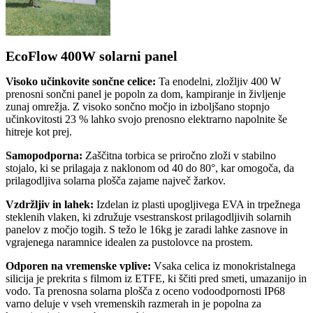
EcoFlow 400W solarni panel
Visoko učinkovite sončne celice:
Ta enodelni, zložljiv 400 W
prenosni sončni panel je popoln za dom, kampiranje in življenje
zunaj omrežja. Z visoko sončno močjo in izboljšano stopnjo
učinkovitosti 23 % lahko svojo prenosno elektrarno napolnite še
hitreje kot prej.
Samopodporna:
Zaščitna torbica se priročno zloži v stabilno
stojalo, ki se prilagaja z naklonom od 40 do 80°, kar omogoča, da
prilagodljiva solarna plošča zajame največ žarkov.
Vzdržljiv in lahek:
Izdelan iz plasti upogljivega EVA in trpežnega
steklenih vlaken, ki združuje vsestranskost prilagodljivih solarnih
panelov z močjo togih. S težo le 16kg je zaradi lahke zasnove in
vgrajenega naramnice idealen za pustolovce na prostem.
Odporen na vremenske vplive:
Vsaka celica iz monokristalnega
silicija je prekrita s filmom iz ETFE, ki ščiti pred smeti, umazanijo in
vodo. Ta prenosna solarna plošča z oceno vodoodpornosti IP68
varno deluje v vseh vremenskih razmerah in je popolna za