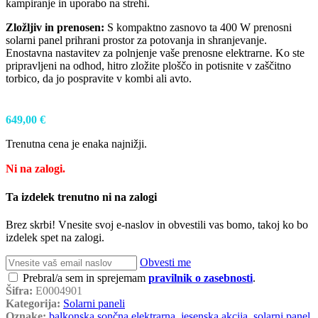
kampiranje in uporabo na strehi.
Zložljiv in prenosen:
S kompaktno zasnovo ta 400 W prenosni
solarni panel prihrani prostor za potovanja in shranjevanje.
Enostavna nastavitev za polnjenje vaše prenosne elektrarne. Ko ste
pripravljeni na odhod, hitro zložite ploščo in potisnite v zaščitno
torbico, da jo pospravite v kombi ali avto.
649,00
€
Trenutna cena je enaka najnižji.
Ni na zalogi.
Ta izdelek trenutno ni na zalogi
Brez skrbi! Vnesite svoj e-naslov in obvestili vas bomo, takoj ko bo
izdelek spet na zalogi.
Obvesti me
Prebral/a sem in sprejemam
pravilnik o zasebnosti
.
Šifra:
E0004901
Kategorija:
Solarni paneli
Oznake:
balkonska sončna elektrarna
,
jesenska akcija
,
solarni panel