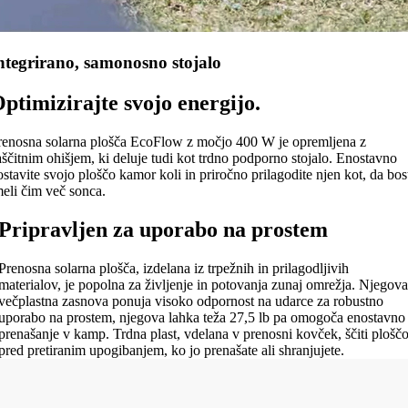
ntegrirano, samonosno stojalo
ptimizirajte svojo energijo.
renosna solarna plošča EcoFlow z močjo 400 W je opremljena z
aščitnim ohišjem, ki deluje tudi kot trdno podporno stojalo. Enostavno
ostavite svojo ploščo kamor koli in priročno prilagodite njen kot, da bos
meli čim več sonca.
Pripravljen za uporabo na prostem
Prenosna solarna plošča, izdelana iz trpežnih in prilagodljivih
materialov, je popolna za življenje in potovanja zunaj omrežja. Njegova
večplastna zasnova ponuja visoko odpornost na udarce za robustno
uporabo na prostem, njegova lahka teža 27,5 lb pa omogoča enostavno
prenašanje v kamp. Trdna plast, vdelana v prenosni kovček, ščiti plošč
pred pretiranim upogibanjem, ko jo prenašate ali shranjujete.