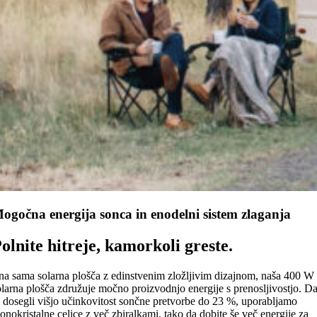
ogočna energija sonca in enodelni sistem zlaganja
olnite hitreje, kamorkoli greste.
na sama solarna plošča z edinstvenim zložljivim dizajnom, naša 400 W
olarna plošča združuje močno proizvodnjo energije s prenosljivostjo. D
i dosegli višjo učinkovitost sončne pretvorbe do 23 %, uporabljamo
onokristalne celice z več zbiralkami, tako da dobite še več energije za