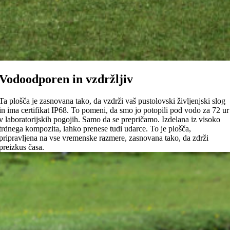
Vodoodporen in vzdržljiv
Ta plošča je zasnovana tako, da vzdrži vaš pustolovski življenjski slog
in ima certifikat IP68. To pomeni, da smo jo potopili pod vodo za 72 ur
v laboratorijskih pogojih. Samo da se prepričamo. Izdelana iz visoko
trdnega kompozita, lahko prenese tudi udarce. To je plošča,
pripravljena na vse vremenske razmere, zasnovana tako, da zdrži
preizkus časa.