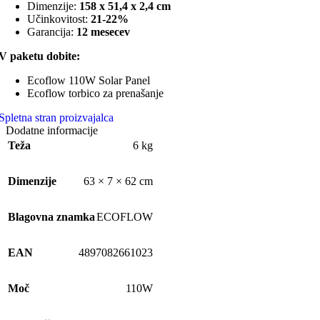
Dimenzije:
158 x 51,4 x 2,4 cm
Učinkovitost:
21-22%
Garancija:
12 mesecev
V paketu dobite:
Ecoflow 110W Solar Panel
Ecoflow torbico za prenašanje
Spletna stran proizvajalca
Dodatne informacije
Teža
6 kg
Dimenzije
63 × 7 × 62 cm
Blagovna znamka
ECOFLOW
EAN
4897082661023
Moč
110W