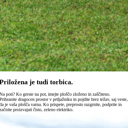
Priložena je tudi torbica.
Na poti? Ko greste na pot, imejte ploščo zloženo in zaščiteno.
Prihranite dragocen prostor v prtljažniku in pojdite brez težav, saj veste,
da je vaša plošča varna. Ko prispete, preprosto razgrnite, podprite in
začnite proizvajati čisto, zeleno elektriko.