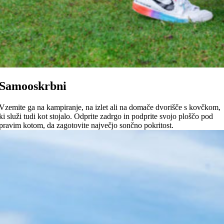
Samooskrbni
Vzemite ga na kampiranje, na izlet ali na domače dvorišče s kovčkom,
ki služi tudi kot stojalo. Odprite zadrgo in podprite svojo ploščo pod
pravim kotom, da zagotovite največjo sončno pokritost.