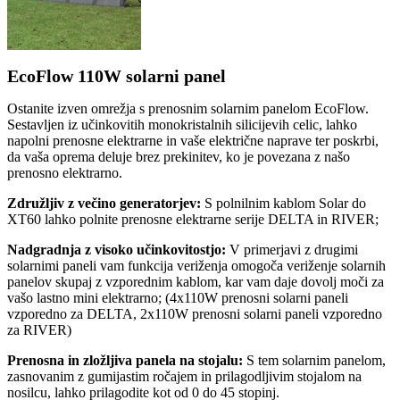
EcoFlow 110W solarni panel
Ostanite izven omrežja s prenosnim solarnim panelom EcoFlow.
Sestavljen iz učinkovitih monokristalnih silicijevih celic, lahko
napolni prenosne elektrarne in vaše električne naprave ter poskrbi,
da vaša oprema deluje brez prekinitev, ko je povezana z našo
prenosno elektrarno.
Združljiv z večino generatorjev:
S polnilnim kablom Solar do
XT60 lahko polnite prenosne elektrarne serije DELTA in RIVER;
Nadgradnja z visoko učinkovitostjo:
V primerjavi z drugimi
solarnimi paneli vam funkcija veriženja omogoča veriženje solarnih
panelov skupaj z vzporednim kablom, kar vam daje dovolj moči za
vašo lastno mini elektrarno; (4x110W prenosni solarni paneli
vzporedno za DELTA, 2x110W prenosni solarni paneli vzporedno
za RIVER)
Prenosna in zložljiva panela na stojalu:
S tem solarnim panelom,
zasnovanim z gumijastim ročajem in prilagodljivim stojalom na
nosilcu, lahko prilagodite kot od 0 do 45 stopinj.