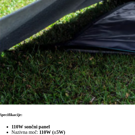
Specifikacije:
110W sončni panel
Nazivna moč:
110W (±5W)