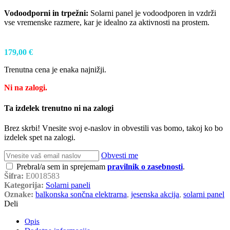
Vodoodporni in trpežni:
Solarni panel je vodoodporen in vzdrži
vse vremenske razmere, kar je idealno za aktivnosti na prostem.
179,00
€
Trenutna cena je enaka najnižji.
Ni na zalogi.
Ta izdelek trenutno ni na zalogi
Brez skrbi! Vnesite svoj e-naslov in obvestili vas bomo, takoj ko bo
izdelek spet na zalogi.
Obvesti me
Prebral/a sem in sprejemam
pravilnik o zasebnosti
.
Šifra:
E0018583
Kategorija:
Solarni paneli
Oznake:
balkonska sončna elektrarna
,
jesenska akcija
,
solarni panel
Deli
Opis