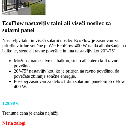
EcoFlow nastavljiv talni ali viseči nosilec za
solarni panel
Nastavljiv talni in viseči solarni nosilec EcoFlow je zasnovan za
pritrditev trdne sončne plošče EcoFlow 400 W na tla ali obešanje na
balkone, stene ali ravne površine in ima nastavljiv kot 20°–75°.
Možnost namestitve na balkon, steno ali katero koli ravno
površino.
20°-75° nastavljiv kot, ko je pritrjen na ravno površino, da
povečate zbiranje sončne energije.
Posebej zasnovan za delo s trdim solarnim panelom EcoFlow
400 W.
129,90
€
Trenutna cena je enaka najnižji.
Ni na zalogi.