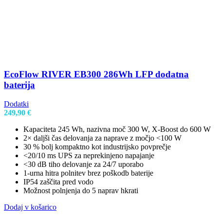
EcoFlow RIVER EB300 286Wh LFP dodatna
baterija
Dodatki
249,90
€
Kapaciteta 245 Wh, nazivna moč 300 W, X-Boost do 600 W
2× daljši čas delovanja za naprave z močjo <100 W
30 % bolj kompaktno kot industrijsko povprečje
<20/10 ms UPS za neprekinjeno napajanje
<30 dB tiho delovanje za 24/7 uporabo
1-urna hitra polnitev brez poškodb baterije
IP54 zaščita pred vodo
Možnost polnjenja do 5 naprav hkrati
Dodaj v košarico