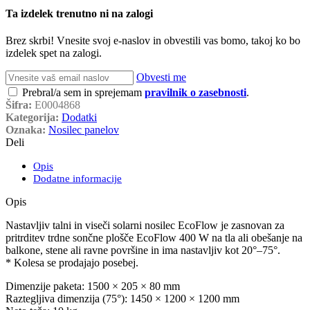
Ta izdelek trenutno ni na zalogi
Brez skrbi! Vnesite svoj e-naslov in obvestili vas bomo, takoj ko bo
izdelek spet na zalogi.
Obvesti me
Prebral/a sem in sprejemam
pravilnik o zasebnosti
.
Šifra:
E0004868
Kategorija:
Dodatki
Oznaka:
Nosilec panelov
Deli
Opis
Dodatne informacije
Opis
Nastavljiv talni in viseči solarni nosilec EcoFlow je zasnovan za
pritrditev trdne sončne plošče EcoFlow 400 W na tla ali obešanje na
balkone, stene ali ravne površine in ima nastavljiv kot 20°–75°.
* Kolesa se prodajajo posebej.
Dimenzije paketa: 1500 × 205 × 80 mm
Raztegljiva dimenzija (75°): 1450 × 1200 × 1200 mm