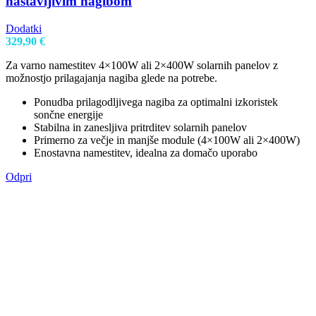
nastavljivim nagibom
Dodatki
329,90
€
Za varno namestitev 4×100W ali 2×400W solarnih panelov z
možnostjo prilagajanja nagiba glede na potrebe.
Ponudba prilagodljivega nagiba za optimalni izkoristek
sončne energije
Stabilna in zanesljiva pritrditev solarnih panelov
Primerno za večje in manjše module (4×100W ali 2×400W)
Enostavna namestitev, idealna za domačo uporabo
Odpri