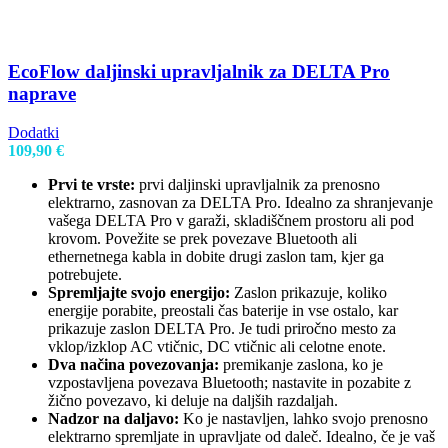
EcoFlow daljinski upravljalnik za DELTA Pro
naprave
Dodatki
109,90
€
Prvi te vrste:
prvi daljinski upravljalnik za prenosno
elektrarno, zasnovan za DELTA Pro. Idealno za shranjevanje
vašega DELTA Pro v garaži, skladiščnem prostoru ali pod
krovom. Povežite se prek povezave Bluetooth ali
ethernetnega kabla in dobite drugi zaslon tam, kjer ga
potrebujete.
Spremljajte svojo energijo:
Zaslon prikazuje, koliko
energije porabite, preostali čas baterije in vse ostalo, kar
prikazuje zaslon DELTA Pro. Je tudi priročno mesto za
vklop/izklop AC vtičnic, DC vtičnic ali celotne enote.
Dva načina povezovanja:
premikanje zaslona, ​​ko je
vzpostavljena povezava Bluetooth; nastavite in pozabite z
žično povezavo, ki deluje na daljših razdaljah.
Nadzor na daljavo:
Ko je nastavljen, lahko svojo prenosno
elektrarno spremljate in upravljate od daleč. Idealno, če je vaš