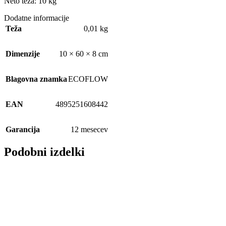
Neto teža: 10 kg
Dodatne informacije
Teža
0,01 kg
Dimenzije
10 × 60 × 8 cm
Blagovna znamka
ECOFLOW
EAN
4895251608442
Garancija
12 mesecev
Podobni izdelki